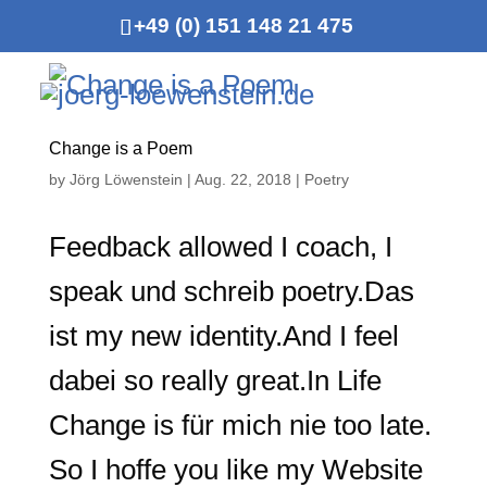
+49 (0) 151 148 21 475
Change is a Poem
by
Jörg Löwenstein
|
Aug. 22, 2018
|
Poetry
Feedback allowed I coach, I
speak und schreib poetry.Das
ist my new identity.And I feel
dabei so really great.In Life
Change is für mich nie too late.
So I hoffe you like my Website