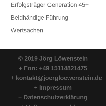
Erfolgsträger Generation 45+
Beidhändige Führung
Wertsachen
© 2019 Jörg Löwenstein
+
Fon: +49 15114821475
+
kontakt@joergloewenstein.de
+
Impressum
+
Datenschutzerklärung