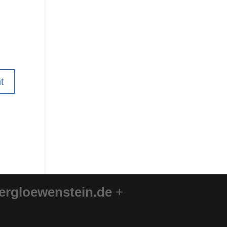
ergloewenstein.de
+