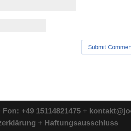
+
Fon: +49 15114821475
+
kontakt@jo
zerklärung
+
Haftungsausschluss