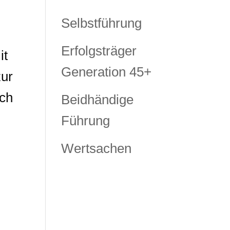
Selbstführung
Erfolgsträger
it
Generation 45+
zur
ich
Beidhändige
Führung
Wertsachen