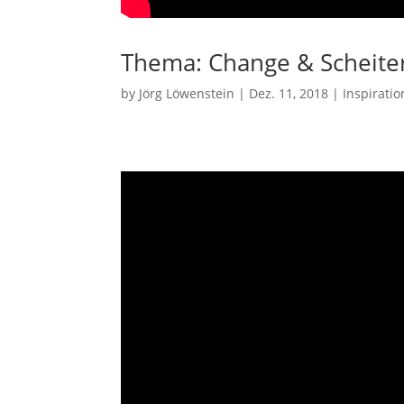
Thema: Change & Scheite
by
Jörg Löwenstein
|
Dez. 11, 2018
|
Inspiratio