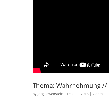
Thema: Wahrnehmung // S
by
Jörg Löwenstein
|
Dez. 11, 2018
|
Videos