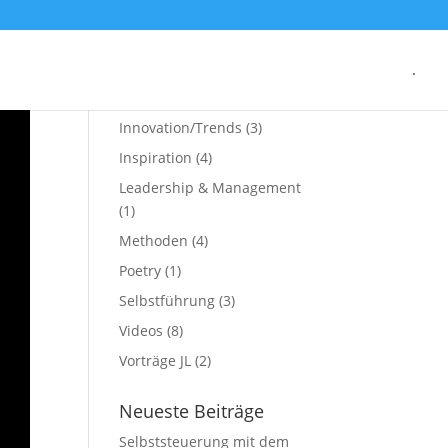
Sammlungen
.
Artikel JL
(5)
Innovation/Trends
(3)
Inspiration
(4)
Leadership & Management
(1)
Methoden
(4)
Poetry
(1)
Selbstführung
(3)
Videos
(8)
Vorträge JL
(2)
Neueste Beiträge
Selbststeuerung mit dem