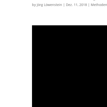
by
Jörg Löwenstein
|
Dez. 11, 2018
|
Methode