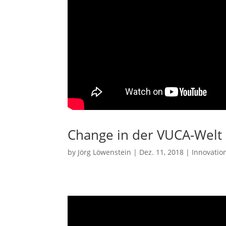
Change in der VUCA-Welt
by
Jörg Löwenstein
|
Dez. 11, 2018
|
Innovatio